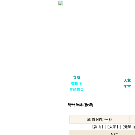
导航
文章投稿
|
截图上传
天龙
数据库
照片上传
|
游戏下载
学堂
专区首页
百科
|
论坛
|
博客
野外坐标 (敦煌)
城 市 NPC 坐 标
【
嵩山
】|【
太湖
】|【
无量山
NPC