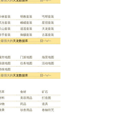
全最强大的
天龙数据库
…………囧~^o^~
套装索引
少林套装
明教套装
丐帮套装
武当套装
峨嵋套装
星宿套装
天山套装
逍遥套装
天龙套装
新手套装
御赐套装
古墓套装
全最强大的
天龙数据库
…………囧~^o^~
地图索引
城市地图
门派地图
场景地图
练级地图
任务地图
活动地图
特殊地图
全最强大的
天龙数据库
…………囧~^o^~
物品索引
药草
食材
矿石
材料
美容用品
打造图
杂物
药品
道具
骑乘
珍兽用品
卷轴符咒