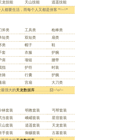
天龙技能
天山技能
逍遥技能
人都要生活，而每个人又都是侠客 *^÷^*
武器装备
刀斧类
工具类
枪棒类
单短类
双短类
扇类
环类
帽子
鞋
手套
衣服
护腕
护肩
项链
腰带
戒指
护符
时装
坐骑
行囊
护腕
蒲扇
宫扇
大刀类
全最强大的
天龙数据库
…………囧~^o^~
套装索引
少林套装
明教套装
丐帮套装
武当套装
峨嵋套装
星宿套装
天山套装
逍遥套装
天龙套装
新手套装
御赐套装
古墓套装