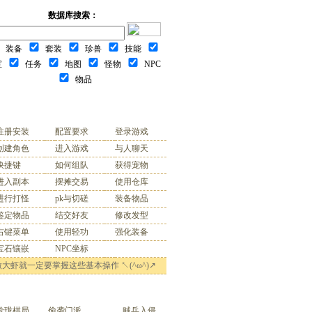
数据库搜索：
装备
套装
珍兽
技能
宝
任务
地图
怪物
NPC
物品
基本操作
注册安装
配置要求
登录游戏
创建角色
进入游戏
与人聊天
快捷键
如何组队
获得宠物
进入副本
摆摊交易
使用仓库
进行打怪
pk与切磋
装备物品
鉴定物品
结交好友
修改发型
右键菜单
使用轻功
强化装备
宝石镶嵌
NPC坐标
大虾就一定要掌握这些基本操作 ↖(^ω^)↗
每日活动
珍珑棋局
偷袭门派
贼兵入侵