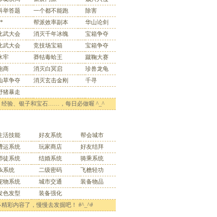
科举答题
一个都不能跑
除害
*
帮派效率副本
华山论剑
比武大会
消灭千年冰魄
宝箱争夺
比武大会
竞技场宝箱
宝箱争夺
水牢
莽牯毒蛤王
蹴鞠大赛
跑商
消灭白冥启
珍兽龙龟
仙草争夺
消灭玄击金刚
千寻
野猪暴走
：
经验、银子和宝石……，每日必做喔 ^_^
特色玩法
生活技能
好友系统
帮会城市
漕运系统
玩家商店
好友结拜
师徒系统
结婚系统
骑乘系统
pk系统
二级密码
飞檐轻功
宠物系统
城市交通
装备物品
发色发型
装备强化
精彩内容了，慢慢去发掘吧！ #^_^#