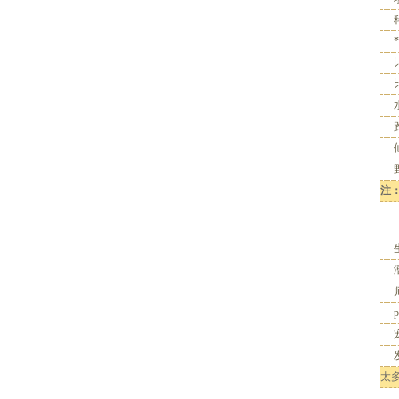
*
注
太多