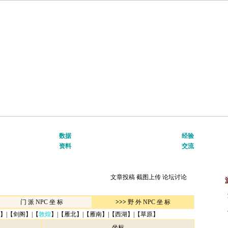
游戏安装
|
初入游戏
武器装备
|
门派套装
|
游戏技能
最新更新
数据
经验
新手任务
|
技巧荟萃
元宝商店
|
科举题库
|
常用工具
门派经验
资料
交流
新手进阶
|
高手进阶
珍兽
|
任务
|
地图
|
怪物
|
NPC
精彩视频
文章投稿
截图上传
论坛讨论
门 派 NPC 坐 标
>>>
野 外 NPC 坐 标
】|【
剑阁
】|【
敦煌
】|【
雁北
】|【
雁南
】|【
西湖
】|【
草原
】
坐标