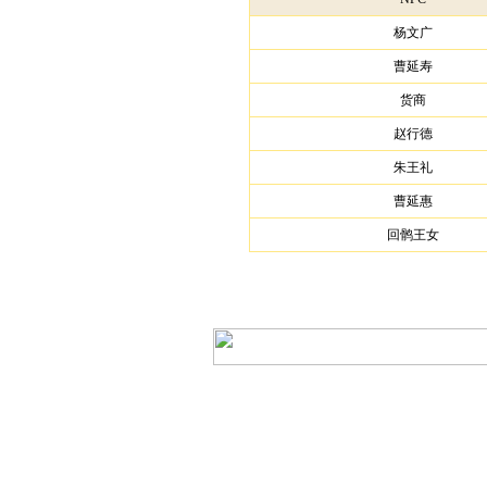
杨文广
曹延寿
货商
赵行德
朱王礼
曹延惠
回鹘王女