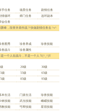
任务索引
新手任务
场景任务
剧情任务
剧情循环
师门任务
连环副本
帮会任务
和萧峰，段誉并肩作战？快做剧情任务去 ^v^
珍兽系统
珍兽图秀
珍兽养成
珍兽技能
珍兽战斗
珍兽属性
.
是一个人在战斗，不是一个人 Y(^_^)Y
珍兽资料
5级
20级
30级
45级
55级
65
级
75
级
8
5级
95级
游戏技能
基本生活
门派生活
珍兽技能
少林技能
武当技能
峨嵋技能
明教技能
丐帮技能
星宿技能