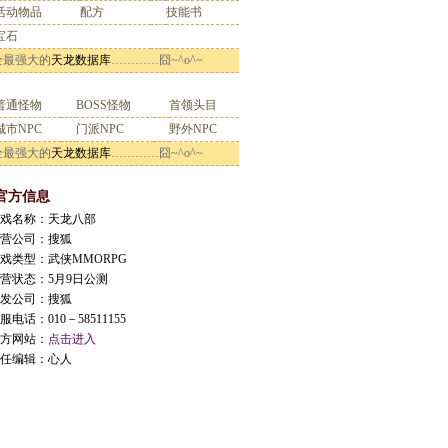
活动物品
配方
技能书
宝石
全最强大的
天龙数据库
…………囧~^o^~
物NPC
普通怪物
BOSS怪物
首领头目
城市NPC
门派NPC
野外NPC
全最强大的
天龙数据库
…………囧~^o^~
官方信息
游戏名称：天龙八部
运营公司：搜狐
游戏类型：武侠MMORPG
运营状态：5月9日公测
开发公司：搜狐
服电话：010－58511155
官方网站：
点击进入
责任编辑：心人