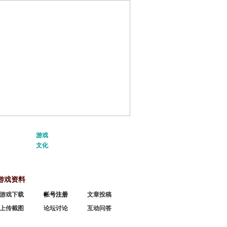
|
养宠攻略
故事背景
|
天龙密码
游戏
|
战地报道
天龙评书
|
武侠专题
文化
|
游戏截图
游戏视频
|
文化专栏
游戏资料
游戏下载
帐号注册
文章投稿
上传截图
论坛讨论
互动问答
资料速查