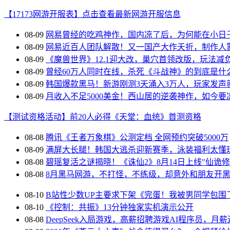
【17173网游开服表】点击查看最新网游开服信息
08-09
网易曾经的吃鸡神作，国内凉了后，为何能在小日
08-09
网易近百人团队解散！又一国产大作夭折，制作人
08-09
《魔兽世界》12.1迎大改，巢穴首领改版，玩法减
08-09
曾经60万人同时在线，杀死《斗战神》的到底是什
08-09
韩国爆款黑马！新游刚测3天涌入3万人，玩家发声
08-09
月收入不足5000美金！西山居的逆袭神作，如今要
【测试资格活动】前20人必得《天堂：血统》首测资格
08-08
腾讯《王者万象棋》公测定档 全网预约突破5000万
08-09
满屏大长腿！韩国大逃杀迎新赛季，泳装福利太懂
08-08
碧瑶复活之谜揭晓！《诛仙2》8月14日上线"仙诡修
08-08
8月黑马网游，不打怪，不练级，却意外和朋友开
08-10
B站性少数UP主要求下架《完蛋！我被男同学包围
08-10
《控制：共振》13分钟独家实机演示公开
08-08
DeepSeek入局游戏，高薪招聘游戏AI程序员，月