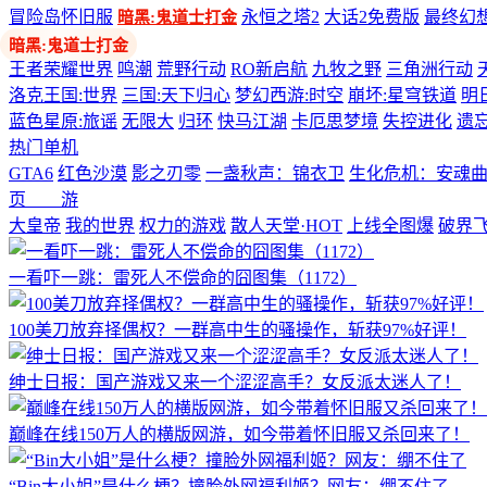
冒险岛怀旧服
永恒之塔2
大话2免费版
最终幻想
暗黑:鬼道士打金
多端游戏
王者荣耀世界
鸣潮
荒野行动
RO新启航
九牧之野
三角洲行动
洛克王国:世界
三国:天下归心
梦幻西游:时空
崩坏:星穹铁道
明
蓝色星原:旅谣
无限大
归环
快马江湖
卡厄思梦境
失控进化
遗
热门单机
GTA6
红色沙漠
影之刃零
一盏秋声：锦衣卫
生化危机：安魂
页 游
大皇帝
我的世界
权力的游戏
散人天堂·HOT
上线全图爆
破界
一看吓一跳：雷死人不偿命的囧图集（1172）
100美刀放弃择偶权？一群高中生的骚操作，斩获97%好评！
绅士日报：国产游戏又来一个涩涩高手？女反派太迷人了！
巅峰在线150万人的横版网游，如今带着怀旧服又杀回来了！
“Bin大小姐”是什么梗？撞脸外网福利姬？网友：绷不住了