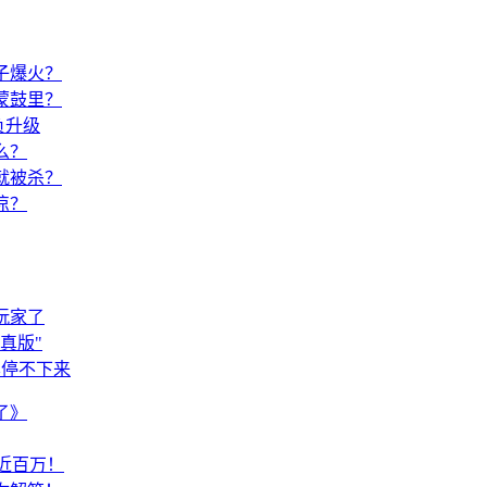
子爆火？
蒙鼓里？
负升级
么？
就被杀？
凉？
玩家了
真版"
黑停不下来
了》
薪近百万！