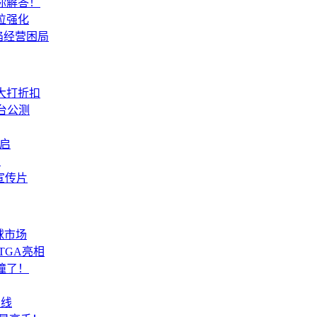
你解答！
位强化
陷经营困局
大打折扣
台公测
重启
档
宣传片
球市场
TGA亮相
撞了！
上线