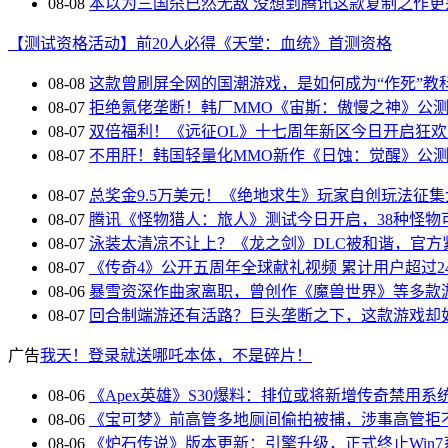
08-08
本以为三国杀已然无敌 没想到腾讯这款复制之作更
【测试资格活动】前20人必得《天堂：血统》首测资格
08-08
这款曾刷屏全网的国潮游戏，是如何成为“作死”教
08-07
拒绝氪佬垄断！韩厂MMO《宙斯：傲慢之神》公
08-07
双倍福利！《远征OL》十七周年新区今日开启狂
08-07
不用肝！韩国轻量化MMO新作《日蚀：觉醒》公
08-07
总奖金9.5万美元！《绝地求生》玩家自创玩法征集
08-07
腾讯《怪物猎人：旅人》测试今日开启，38种怪物
08-07
泳装太清凉不让上？《龙之剑》DLC被和谐，官方
08-07
《传奇4》公开五周年全球献礼视频 累计用户超过24
08-06
暴雪资深作曲家离职，曾创作《魔兽世界》等多款
08-07
回合制端游还有活路？巨头垄断之下，这款游戏却
广告
我天！登录就送哪吒本体，不是碎片！
08-06
《Apex英雄》S30爆料：排位或将新增传奇禁用系
08-06
《宝可梦》前高管多地厕间偷拍被捕，涉事高管拒
08-06
《炉石传说》版本更新：引擎升级，正式终止Win7