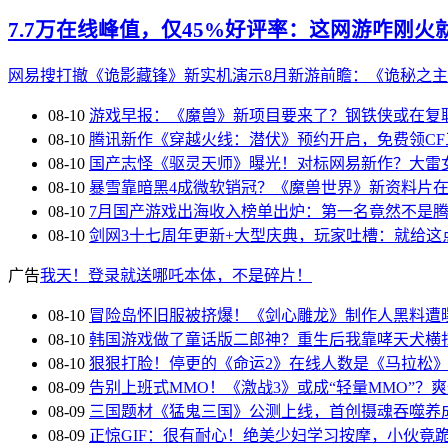
7.7万在线峰值，仅45%好评率：这网游咋刚火
网易搜打撤《诡影藏锋》新实机演示
8月新游前瞻：《诡秘之
08-10
游戏早报：《魔兽》新项目要来了？钢铁侠或在复
08-10
腾讯新作《穿越火线：潜伏》预约开启，免费领CF
08-10
国产志怪《驱灵天师》曝光！对标网易新作？大雷
08-10
暴雪靠暗黑4成微软销冠？《魔兽世界》新资料片
08-10
7月国产游戏出海收入榜单出炉：第一名竟然不是
08-10
剑网3十七周年更新+大型庆典，玩家吐槽：就给这
广告
我天！登录就送哪吒本体，不是碎片！
08-10
冒险岛怀旧服被挤爆！《剑心雕龙》制作人黑料遭
08-10
韩国游戏做了童话版二郎神？重生后我靠哮天犬横
08-10
狠狠打脸！停更的《命运2》在线人数是《马拉松
08-09
告别上班式MMO！《激战3》或成“轻量MMO”？
08-09
三国题材《猛鬼三国》公测上线，首创摄魂吞噬养
08-09
正惊GIF：很有耐心！绝美少妇学习按摩，小伙竟