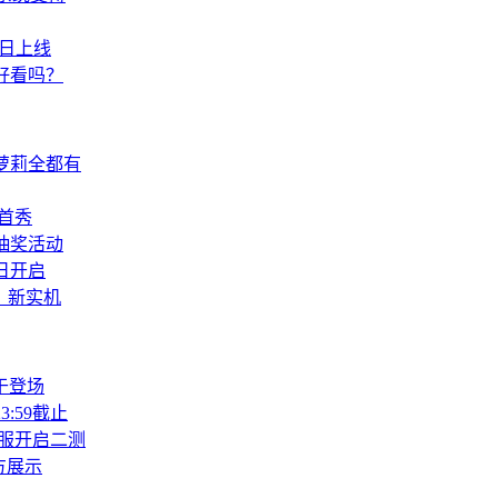
今日上线
好看吗？
萝莉全都有
球首秀
抽奖活动
日开启
》新实机
于登场
:59截止
服开启二测
方展示