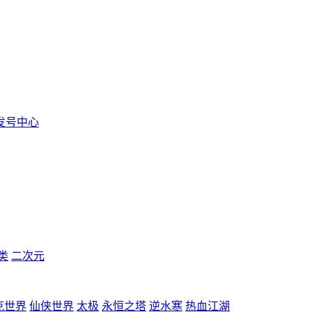
发号中心
类
二次元
克世界
仙侠世界
太极
永恒之塔
逆水寒
热血江湖