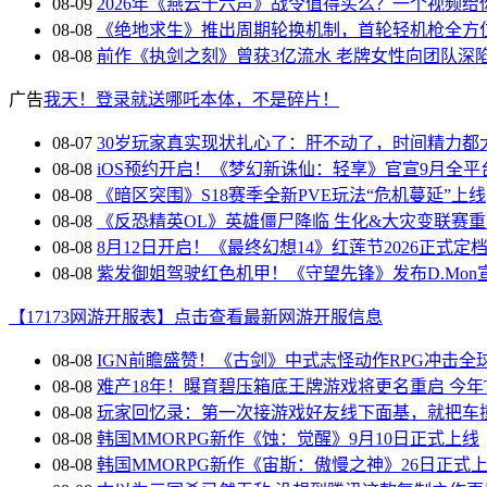
08-09
2026年《燕云十六声》战令值得买么？一个视频给
08-08
《绝地求生》推出周期轮换机制，首轮轻机枪全方
08-08
前作《执剑之刻》曾获3亿流水 老牌女性向团队深
广告
我天！登录就送哪吒本体，不是碎片！
08-07
30岁玩家真实现状扎心了：肝不动了，时间精力都
08-08
iOS预约开启！《梦幻新诛仙：轻享》官宣9月全平
08-08
《暗区突围》S18赛季全新PVE玩法“危机蔓延”上线
08-08
《反恐精英OL》英雄僵尸降临 生化&大灾变联赛
08-08
8月12日开启！《最终幻想14》红莲节2026正式定
08-08
紫发御姐驾驶红色机甲！《守望先锋》发布D.Mon
【17173网游开服表】点击查看最新网游开服信息
08-08
IGN前瞻盛赞！《古剑》中式志怪动作RPG冲击全
08-08
难产18年！曝育碧压箱底王牌游戏将更名重启 今年
08-08
玩家回忆录：第一次接游戏好友线下面基，就把车
08-08
韩国MMORPG新作《蚀：觉醒》9月10日正式上线
08-08
韩国MMORPG新作《宙斯：傲慢之神》26日正式