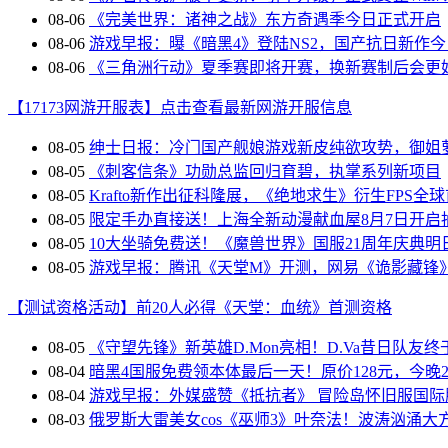
08-06
《完美世界：诸神之战》东方奇遇季今日正式开启
08-06
游戏早报：曝《暗黑4》登陆NS2，国产抗日新作
08-06
《三角洲行动》夏季赛即将开赛，换新赛制后会更
【17173网游开服表】点击查看最新网游开服信息
08-05
绅士日报：冷门国产舰娘游戏新皮纯欲攻势，御姐
08-05
《刺客信条》功勋总监回归育碧，执掌系列新项目
08-05
Krafto新作出征科隆展，《绝地求生》衍生FPS全
08-05
限定手办直接送！上海全新动漫献血屋8月7日开启
08-05
10大坐骑免费送！《魔兽世界》国服21周年庆典明
08-05
游戏早报：腾讯《天堂M》开测，网易《诡影藏锋
【测试资格活动】前20人必得《天堂：血统》首测资格
08-05
《守望先锋》新英雄D.Mon亮相！D.Va昔日队友终
08-04
暗黑4国服免费领本体最后一天！原价128元，今晚23
08-04
游戏早报：外媒盛赞《抵抗者》 冒险岛怀旧服国际
08-03
俄罗斯大雷美女cos《巫师3》叶奈法！波涛汹涌大