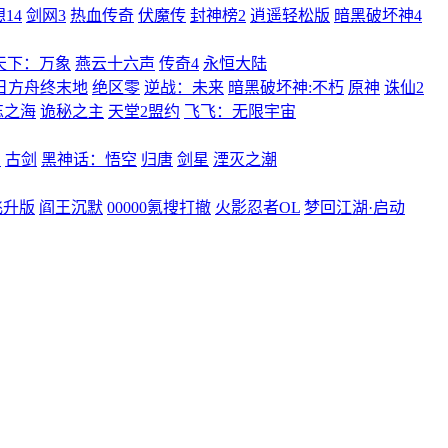
14
剑网3
热血传奇
伏魔传
封神榜2
逍遥轻松版
暗黑破坏神4
天下：万象
燕云十六声
传奇4
永恒大陆
日方舟终末地
绝区零
逆战：未来
暗黑破坏神:不朽
原神
诛仙2
忘之海
诡秘之主
天堂2盟约
飞飞：无限宇宙
曲
古剑
黑神话：悟空
归唐
剑星
湮灭之潮
飞升版
阎王沉默
00000氪搜打撤
火影忍者OL
梦回江湖·启动