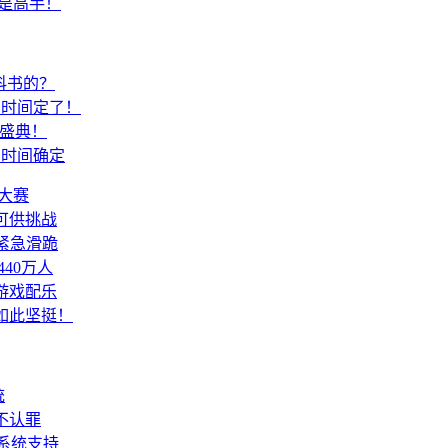
是高手！
科书的？
测时间定了！
欢盛典！
测时间确定
大赛
可供挑战
紧急滑跪
40万人
游戏配乐
如此坚挺！
统
不认罪
系统支持