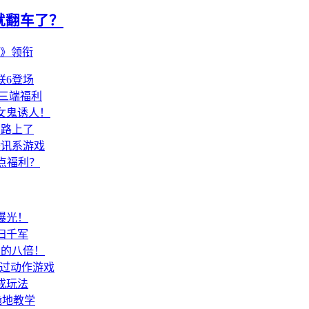
就翻车了？
主》领衔
联6登场
三端福利
女鬼诱人！
在路上了
腾讯系游戏
点福利？
曝光！
扫千军
》的八倍！
爽过动作游戏
成玩法
跪地教学