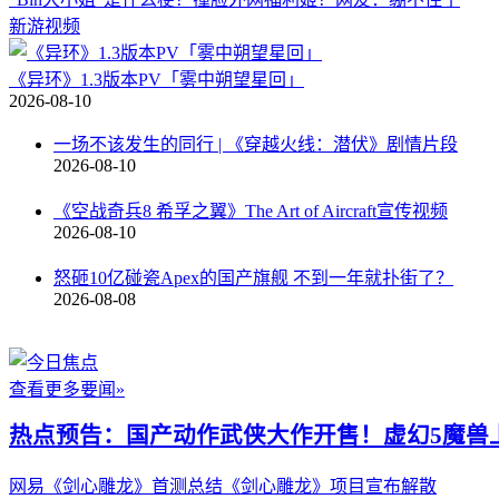
新游视频
《异环》1.3版本PV「雾中朔望星回」
2026-08-10
一场不该发生的同行 | 《穿越火线：潜伏》剧情片段
2026-08-10
《空战奇兵8 希孚之翼》The Art of Aircraft宣传视频
2026-08-10
怒砸10亿碰瓷Apex的国产旗舰 不到一年就扑街了？
2026-08-08
查看更多要闻»
热点预告：国产动作武侠大作开售！虚幻5魔兽
网易《剑心雕龙》首测总结
《剑心雕龙》项目宣布解散