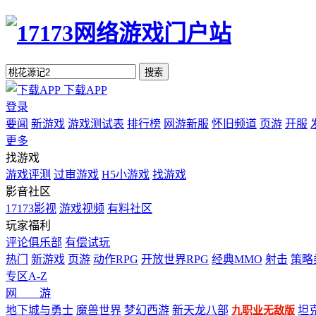
搜索
下载APP
登录
要闻
新游戏
游戏测试表
排行榜
网游新服
怀旧频道
页游
开服
更多
找游戏
游戏评测
过审游戏
H5小游戏
找游戏
影音社区
17173影视
游戏视频
有料社区
玩家福利
评论俱乐部
有偿试玩
热门
新游戏
页游
动作RPG
开放世界RPG
经典MMO
射击
策略
专区A-Z
网 游
地下城与勇士
魔兽世界
梦幻西游
新天龙八部
坦
九职业无敌版