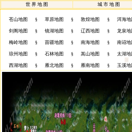
世 界 地 图
城 市 地 图
苍山地图
§
草原地图
§
敦煌地图
§
洱海地
剑阁地图
§
镜湖地图
§
辽西地图
§
龙泉地
梅岭地图
§
苗疆地图
§
南海地图
§
南诏地
琼州地图
§
石林地图
§
嵩山地图
§
太湖地
西湖地图
§
雁北地图
§
雁南地图
§
玉溪地