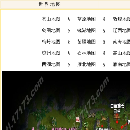
世 界 地 图
苍山地图
§
草原地图
§
敦煌地
剑阁地图
§
镜湖地图
§
辽西地
梅岭地图
§
苗疆地图
§
南海地
琼州地图
§
石林地图
§
嵩山地
西湖地图
§
雁北地图
§
雁南地