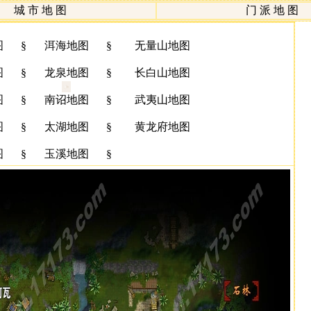
城 市 地 图
门 派 地 图
图
§
洱海地图
§
无量山地图
图
§
龙泉地图
§
长白山地图
图
§
南诏地图
§
武夷山地图
图
§
太湖地图
§
黄龙府地图
图
§
玉溪地图
§