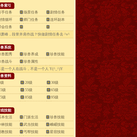
任务索引
新手任务
场景任务
剧情任务
剧情循环
师门任务
连环副本
帮会任务
和萧峰，段誉并肩作战？快做剧情任务去 ^v^
珍兽系统
珍兽图秀
珍兽养成
珍兽技能
珍兽战斗
珍兽属性
.
是一个人在战斗，不是一个人 Y(^_^)Y
珍兽资料
5级
20级
30级
45级
55级
65
级
75
级
8
5级
95级
游戏技能
基本生活
门派生活
珍兽技能
少林技能
武当技能
峨嵋技能
明教技能
丐帮技能
星宿技能