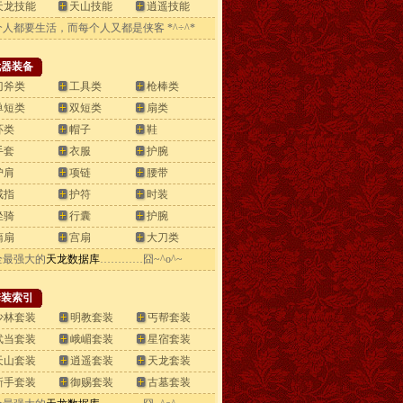
天龙技能
天山技能
逍遥技能
人都要生活，而每个人又都是侠客 *^÷^*
武器装备
刀斧类
工具类
枪棒类
单短类
双短类
扇类
环类
帽子
鞋
手套
衣服
护腕
护肩
项链
腰带
戒指
护符
时装
坐骑
行囊
护腕
蒲扇
宫扇
大刀类
全最强大的
天龙数据库
…………囧~^o^~
套装索引
少林套装
明教套装
丐帮套装
武当套装
峨嵋套装
星宿套装
天山套装
逍遥套装
天龙套装
新手套装
御赐套装
古墓套装