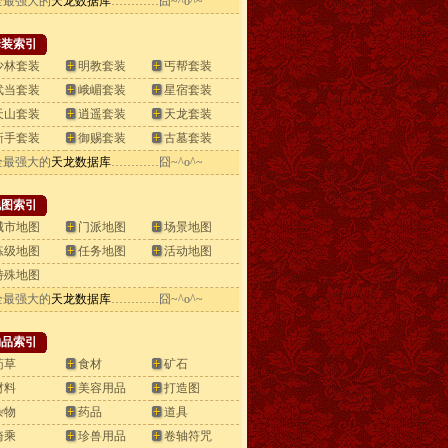
全最强大的
天龙数据库
…………囧~^o^~
套装索引
少林套装
明教套装
丐帮套装
武当套装
峨嵋套装
星宿套装
天山套装
逍遥套装
天龙套装
新手套装
御赐套装
古墓套装
全最强大的
天龙数据库
…………囧~^o^~
地图索引
城市地图
门派地图
场景地图
练级地图
任务地图
活动地图
特殊地图
全最强大的
天龙数据库
…………囧~^o^~
物品索引
药草
食材
矿石
材料
美容用品
打造图
杂物
药品
道具
骑乘
珍兽用品
卷轴符咒