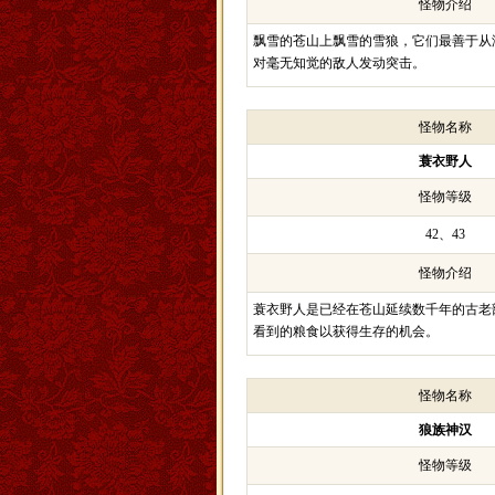
怪物介绍
飘雪的苍山上飘雪的雪狼，它们最善于从
对毫无知觉的敌人发动突击。
怪物名称
蓑衣野人
怪物等级
42、43
怪物介绍
蓑衣野人是已经在苍山延续数千年的古老
看到的粮食以获得生存的机会。
怪物名称
狼族神汉
怪物等级