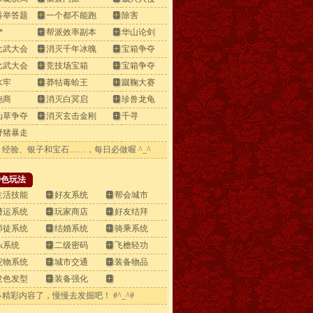
科举答题
一个都不能跑
除害
*
帮派效率副本
华山论剑
比武大会
消灭千年冰魄
宝箱争夺
比武大会
竞技场宝箱
宝箱争夺
水牢
莽牯毒蛤王
蹴鞠大赛
跑商
消灭白冥启
珍兽龙龟
仙草争夺
消灭玄击金刚
千寻
野猪暴走
：
经验、银子和宝石……，每日必做喔 ^_^
特色玩法
生活技能
好友系统
帮会城市
漕运系统
玩家商店
好友结拜
师徒系统
结婚系统
骑乘系统
pk系统
二级密码
飞檐轻功
宠物系统
城市交通
装备物品
发色发型
装备强化
精彩内容了，慢慢去发掘吧！ #^_^#