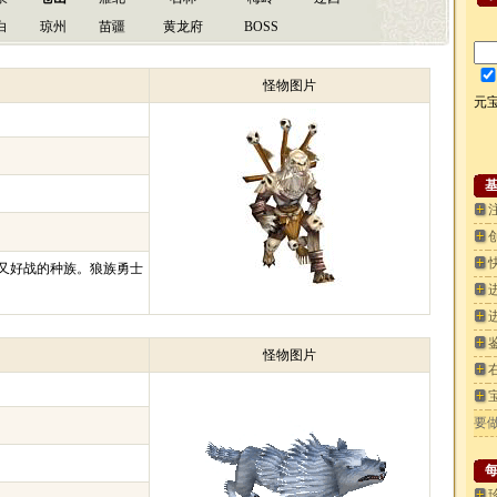
白
琼州
苗疆
黄龙府
BOSS
怪物图片
元
又好战的种族。狼族勇士
怪物图片
要做