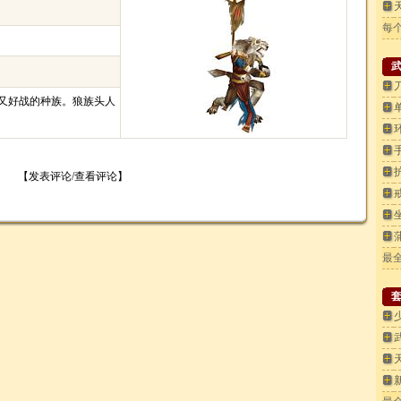
每个
又好战的种族。狼族头人
【
发表评论/查看评论
】
最