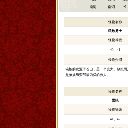
南海
南诏
长
怪物名称
狼族勇士
怪物等级
40、41
怪物介绍
狼族的发源于苍山，是一个庞大、散乱而
是狼族纽蛮部最凶猛的狼人。
怪物名称
雪狼
怪物等级
41、42