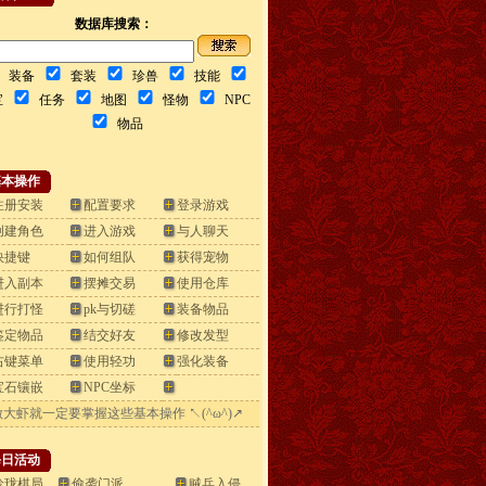
数据库搜索：
装备
套装
珍兽
技能
宝
任务
地图
怪物
NPC
物品
基本操作
注册安装
配置要求
登录游戏
创建角色
进入游戏
与人聊天
快捷键
如何组队
获得宠物
进入副本
摆摊交易
使用仓库
进行打怪
pk与切磋
装备物品
鉴定物品
结交好友
修改发型
右键菜单
使用轻功
强化装备
宝石镶嵌
NPC坐标
大虾就一定要掌握这些基本操作 ↖(^ω^)↗
每日活动
珍珑棋局
偷袭门派
贼兵入侵