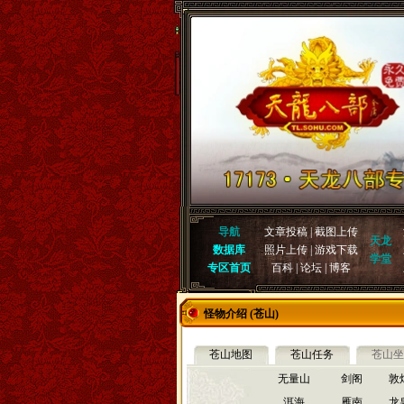
导航
文章投稿
|
截图上传
天龙
数据库
照片上传
|
游戏下载
学堂
专区首页
百科
|
论坛
|
博客
怪物介绍 (苍山)
苍山地图
苍山任务
苍山坐
无量山
剑阁
敦
洱海
雁南
龙