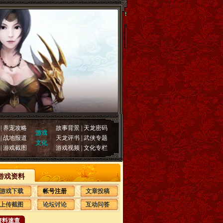
|
养宠攻略
故事背景
|
天龙密码
游戏
|
战地报道
天龙评书
|
武侠专题
文化
|
游戏截图
游戏视频
|
文化专栏
游戏资料
游戏下载
帐号注册
文章投稿
上传截图
论坛讨论
互动问答
资料速查