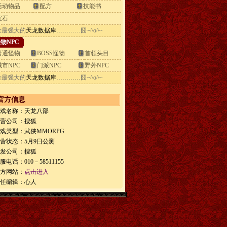
活动物品
配方
技能书
宝石
全最强大的
天龙数据库
…………囧~^o^~
物NPC
普通怪物
BOSS怪物
首领头目
城市NPC
门派NPC
野外NPC
全最强大的
天龙数据库
…………囧~^o^~
官方信息
游戏名称：天龙八部
运营公司：搜狐
游戏类型：武侠MMORPG
运营状态：5月9日公测
开发公司：搜狐
服电话：010－58511155
官方网站：
点击进入
责任编辑：心人