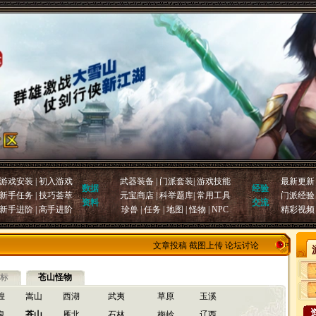
游戏安装
|
初入游戏
武器装备
|
门派套装
|
游戏技能
最新更新
数据
经验
新手任务
|
技巧荟萃
元宝商店
|
科举题库
|
常用工具
门派经验
资料
交流
新手进阶
|
高手进阶
珍兽
|
任务
|
地图
|
怪物
|
NPC
精彩视频
文章投稿
截图上传
论坛讨论
标
苍山怪物
煌
嵩山
西湖
武夷
草原
玉溪
泉
苍山
雁北
石林
梅岭
辽西