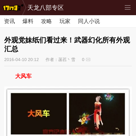
天龙八部专区
资讯
爆料
攻略
玩家
同人小说
外观党妹纸们看过来！武器幻化所有外观
汇总
2016-04-10 20:12
作者：菡萏丶雪
0
大风车