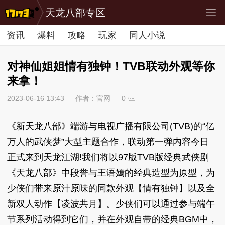
天龙八部专区
资讯
爆料
攻略
玩家
同人小说
对神仙姐姐情有独钟！TVB联动外观等你
来拿！
2023-06-16 13:43
作者：官网
0
《新天龙八部》端游与电视广播有限公司(TVB)的“亿
万人的武侠梦”大型主题合作，联动第一弹内容今日
正式来到天龙江湖!我们将以97版TVB版经典武侠剧
《天龙八部》中段誉与王语嫣的经典造型为原型，为
少侠们带来原汁原味的同款外观【情有独钟】以及全
新双人动作【凌波共月】。少侠们可以通过参与端午
节系列活动得到它们，并在外观自带的经典BGM中，