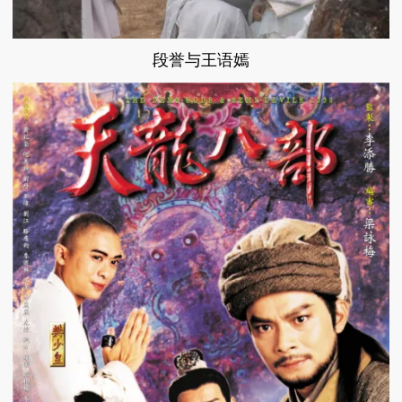
段誉与王语嫣