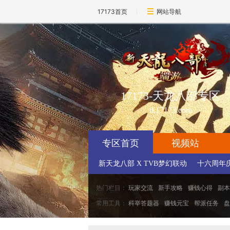
17173首页
网站导航
17173-天龙八部专区
tl.17173.com
专区首页
视频站
新天龙八部 X TVB梦幻联动
十六周年
热门栏目：
玩家交流
新手攻略
赚钱心得
副本
常用工具：
科举答题器
赚钱元宝
帮派任务
盘