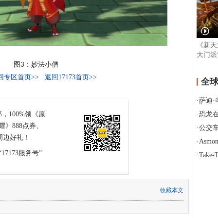
《新天
大门派
图3：妙法小僧
回专区首页>>
返回17173首页>>
全
·
萨迪·辛克
部，100%领《原
·
恐龙在火
》888点券、
·
公交车检票员
周边好礼！
·
Asmo
17173服务号”
·
Take-Tw
收藏本文