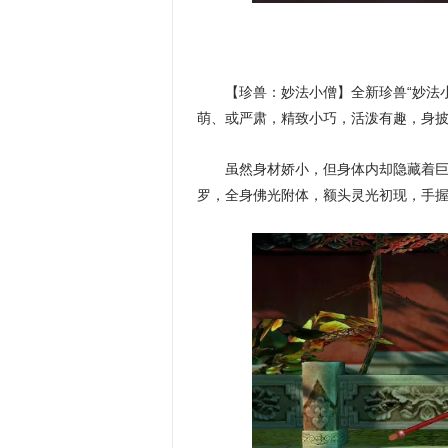
【珍兽：妙法小僧】全新珍兽“妙法
萌、或严肃，精致小巧，活泼有趣，身披佛
虽然身材娇小，但身体内却隐藏着
罗，全身佛光附体，额头灵光初现，手