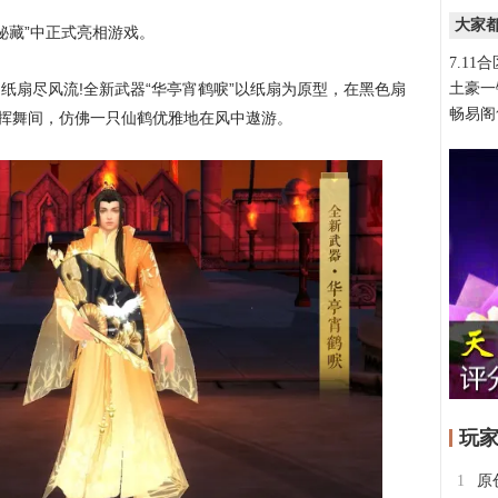
大家
秘藏”中正式亮相游戏。
7.11
土豪一
纸扇尽风流!全新武器“华亭宵鹤唳”以纸扇为原型，在黑色扇
畅易阁
，挥舞间，仿佛一只仙鹤优雅地在风中遨游。
玩
1