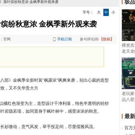
极
部3》落叶缤纷秋意浓 金枫季新外观来袭
字号：
大
中
小
叶缤纷秋意浓 金枫季新外观来袭
：官网
手机订阅
参与评论(
0
)
【投稿】
裸资质
老天龙
宝…
八部》金枫季全新时装“枫露浓”飒爽来袭，别出心裁的造型
雅致，又不失华贵大方
老玩家
品八星
装以橘红色渐变为主，造型设计干净利落，纯色半透明的轻纱
换…
枫叶若隐若现，如同置身于枫叶林中，感受浓浓的秋意。
最
，长衫微动，意气风发，举手投足间，尽显儒雅风流。
·
百万天