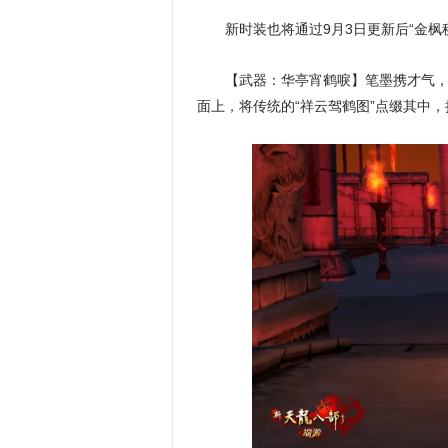
新时装也将通过9月3日更新后“金枫
【武器：华亭宵鹤唳】笔墨携才气，
面上，将传统的“祥云驾鹤图”点缀其中