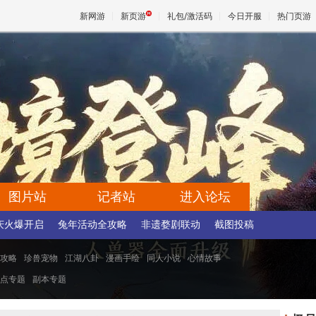
新网游
新页游
礼包/激活码
今日开服
热门页游
魔兽
天堂
王权与
图片站
记者站
进入论坛
庆火爆开启
兔年活动全攻略
非遗婺剧联动
截图投稿
攻略
珍兽宠物
江湖八卦
漫画手绘
同人小说
心情故事
点专题
副本专题