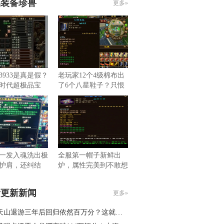
品装备珍兽
更多»
3933是真是假？
老玩家12个4级棉布出
时代超极品宝
了6个八星鞋子？只恨
自…
一发入魂洗出极
全服第一帽子新鲜出
护肩，还纠结
炉，属性完美到不敢想
远…
新更新新闻
更多»
山退游三年后回归依然百万分？这就是大佬…