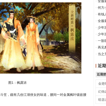
·
全服最
·
何方
·
有钱人
·
全服最
·
少年
·
少年游
·
一胎双
·
再见
·
当之无
近
近期
图1：枫露浓
金翅
幻饰
顶斗笠，颇有几份江湖侠女的味道，腰间一对金属枫叶镶嵌腰
暗器