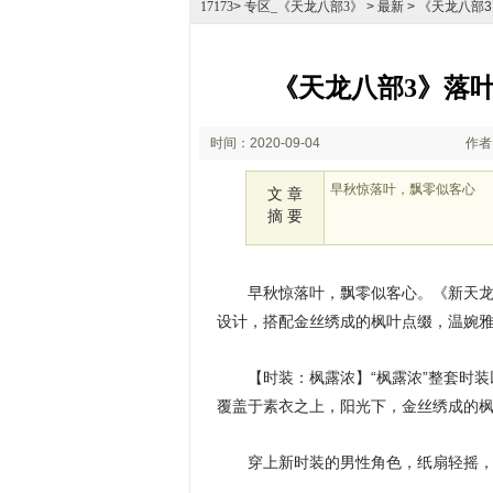
17173
>
专区_《天龙八部3》
> 最新 > 《天龙八
《天龙八部3》落
时间：2020-09-04
作者
17:54
早秋惊落叶，飘零似客心
文 章
摘 要
早秋惊落叶，飘零似客心。《新天龙
设计，搭配金丝绣成的枫叶点缀，温婉
【时装：枫露浓】“枫露浓”整套时
覆盖于素衣之上，阳光下，金丝绣成的
穿上新时装的男性角色，纸扇轻摇