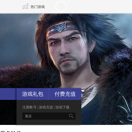
热门游戏
DNF
传奇4
剑网3旗舰版
新天龙八部
自由
诛仙世界
新仙侠5
游戏礼包
付费充值
注册帐号
|
游戏充值
|
游戏下载
