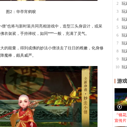
2
图2：华亭宵鹤唳
3
4
小僧”也将与新时装共同亮相游戏中，造型三头身设计，或呆
5
衣袈裟，手持禅杖，如同****一般，充满了灵气。
6
7
巨大的能量，得到成佛的妙法小僧淡去了往日的稚嫩，化身修
8
握降魔棒，颇具威严。
9
10
游
『镜花
宣传片