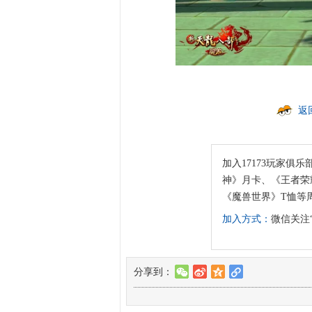
返
加入17173玩家俱乐
神》月卡、《王者荣耀
《魔兽世界》T恤等
加入方式：
微信关注“
分享到：
w
t
z
l