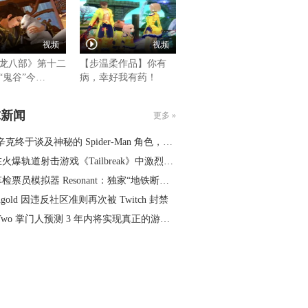
视频
视频
龙八部》第十二
【步温柔作品】你有
“鬼谷”今…
病，幸好我有药！
球新闻
更多 »
终于谈及神秘的 Spider-Man 角色，并透露正与漫威商讨未来动向
爆轨道射击游戏《Tailbreak》中激烈碰撞，现已正式发售
模拟器 Resonant：独家“地铁断层”任务实机演示 —— IGN First
ngold 因违反社区准则再次被 Twitch 封禁
o 掌门人预测 3 年内将实现真正的游戏流媒体，称其表现需比肩主机运行 GTA66 才有意义