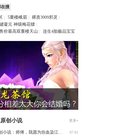
都在搜
合区
5重楼峨眉
裸质3009邪灵
|
|
|
键凝元
神级梅花镖
|
售价最高双重楼天山
连生4胎极品宝宝
|
家原创小说
更多»
原创小说：师傅，我愿为你血染江山（一…
07-01