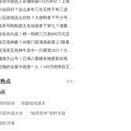
强卡级恶人谷瀾突破114万评分！上海滩名…
小仙回归？这么多年三生石终于有三进阶了
玩游戏这么任性？大佬刚拿下平少号又砸三…
美号刚刚易主名动就拿下第七？满重楼成就…
游名动大战！榜一和榜三只差600万元宝
又现神豪？48唐门双满鼎刷屏上7眼看50万…
顶变五色神牛其中一只裸资2921？大家为啥…
魔镜天山号！已满八重楼名物更新在线
愧的全服卡级第一人！149万绝情谷又起7级…
期热点
更多»
热点
翎羽获得
琅嬛福地通关
武器外观大全
“袖里乾坤”资料专题
进阶淬毒