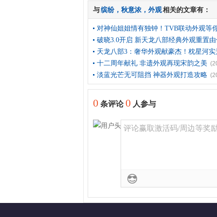
与
，
，
相关的文章有：
缤纷
秋意浓
外观
对神仙姐姐情有独钟！TVB联动外观等
破晓3.0开启 新天龙八部经典外观重置
天龙八部3：奢华外观献豪杰！枕星河实
十二周年献礼 非遗外观再现宋韵之美
(2
淡蓝光芒无可阻挡 神器外观打造攻略
(2
0
0
条评论
人参与
评论赢取激活码/周边等奖励！