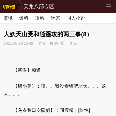
天龙八部专区
资讯
爆料
攻略
玩家
同人小说
人妖天山受和逍遥攻的两三事(8）
2011-10-29 15:42
作者：狐狸小受
0
【帮派】频道
【烟小美】：噗。。我没看错吧老大。。。这
人。。。
【乌衣巷口夕阳斜】：同震精！[吃惊]