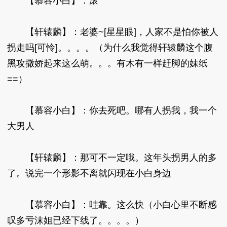
【慕容小白】：滚
【轩辕麟】：老婆~[星星眼]，人家不是怕你被人
拐走吗[可怜]。。。。（为什么我觉得轩辕麟这个腹
黑攻撒娇起来这么萌。。。有木有一样赶脚的妹纸
==）
【慕容小白】：你去死吧。哪有人拐我，我一个
大男人
【轩辕麟】：那可不一定哦。这年头拐男人的多
了。说完一个形影不离就闪现在小白身边
【慕容小白】：哇靠。这么快（小白心里不断感
叹多亏沫姐已经下线了。。。。）