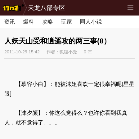
天龙八部专区
资讯
爆料
攻略
玩家
同人小说
人妖天山受和逍遥攻的两三事(8）
2011-10-29 15:42
作者：狐狸小受
0
【慕容小白】：能被沫姐喜欢一定很幸福呢[星星
眼]
【沫夕颜】：你这么觉得么？也许你看到我真
人，就不觉得了。。。