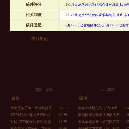
稿件评分
17173天龙八部记者站稿件评分细则
版面
相关制度
17173天龙八部记者的要求与制度
水印添
稿件登记
7月17173记者站稿件登记
6月17173记者
本月星记
莯蕦．倾啋ゞ
ゞＧ↘莫偌ゝ
精华
采访
玩家原创手绘：天龙吃货系…
03-11
帮会新战场怎么打?专访天…
0
17173专访：降龙伏虎区内…
02-20
采访网通小无相功潇洒小天…
0
采访17173记者站管理 玫瑰…
01-29
专访华北网通一区云冈石窟…
0
盘点天龙八部ol十大门派最…
08-06
专访破百万慕容大神—爷超…
0