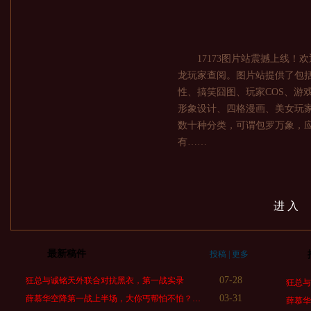
17173图片站震撼上线！
龙玩家查阅。图片站提供了包
性、搞笑囧图、玩家COS、游
形象设计、四格漫画、美女玩
数十种分类，可谓包罗万象，
有……
进 入
最新稿件
投稿
|
更多
07-28
狂总与诚铭天外联合对抗黑衣，第一战实录
狂总
03-31
薛慕华空降第一战上半场，大你丐帮怕不怕？…
薛慕