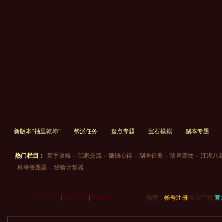
新版本“袖里乾坤”
帮派任务
盘点专题
宝石模拟
副本专题
热门栏目：
新手攻略
-
玩家交流
-
赚钱心得
-
副本任务
-
珍兽宠物
-
江湖八
科举答题器
-
经验计算器
新手专栏
|
职业专栏
|
数据库
推荐：
帐号注册
游戏下载
官