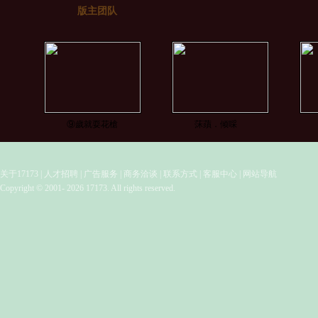
版主团队
⑨歲就耍花槍
莯蕦．倾啋ゞ
关于17173
|
人才招聘
|
广告服务
|
商务洽谈
|
联系方式
|
客服中心
|
网站导航
Copyright © 2001- 2026 17173. All rights reserved.