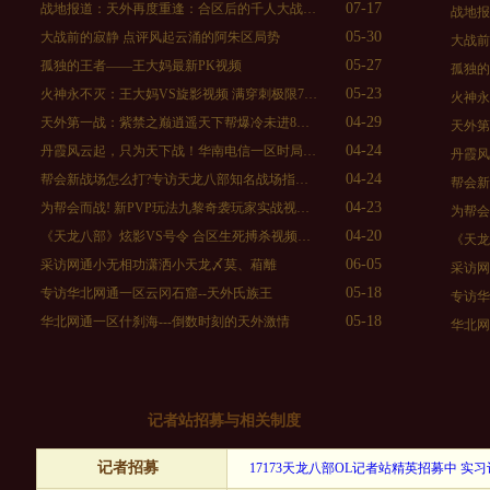
07-17
战地报道：天外再度重逢：合区后的千人大战…
战地
05-30
大战前的寂静 点评风起云涌的阿朱区局势
大战前
05-27
孤独的王者——王大妈最新PK视频
孤独的
05-23
火神永不灭：王大妈VS旋影视频 满穿刺极限7…
火神永
04-29
天外第一战：紫禁之巅逍遥天下帮爆冷未进8…
天外第
04-24
丹霞风云起，只为天下战！华南电信一区时局…
丹霞
04-24
帮会新战场怎么打?专访天龙八部知名战场指…
帮会新
04-23
为帮会而战! 新PVP玩法九黎奇袭玩家实战视…
为帮会
04-20
《天龙八部》炫影VS号令 合区生死搏杀视频…
《天龙
06-05
采访网通小无相功潇洒小天龙〆莫、葙離ゞ
采访
05-18
专访华北网通一区云冈石窟--天外氏族王
专访华
05-18
华北网通一区什刹海---倒数时刻的天外激情
华北网
记者站招募与相关制度
记者招募
17173天龙八部OL记者站精英招募中
实习