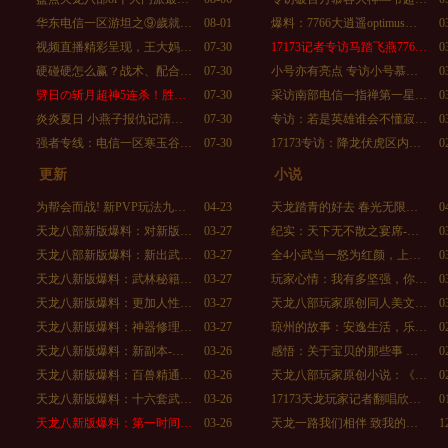
华东电信一区游坦之⑨歲就…
08-01
爆料：7766大逍遥optimus…
0
视频直播精彩呈现，王大妈…
07-30
17173记者专访马踏飞燕776…
0
硬碰硬怎么赢？战术、配合…
07-30
小号亦有亮点 专访小号慕…
0
劈日の斩月超神5连杀！胜…
07-30
采访南部电信一指禅第一星…
0
炎炎夏日 小燕子报仇记清…
07-30
专访：若是英雄谁会不懂寂…
0
强者专线：电信一区寒玉谷…
07-30
17173专访：降龙伏虎区内…
0
更新
小说
为帮会而战! 新PVP玩法九…
04-23
天龙踏青的好去 春光无限…
0
天龙八部新版爆料：对新版…
03-27
纪实：天下无不散之宴席-…
0
天龙八部新版爆料：新出武…
03-27
全4小武当一怒为红颜，上…
0
天龙八新版爆料：武林秘籍…
03-27
玩家心情：我有多坚强，你…
0
天龙八新版爆料：更加人性…
03-27
天龙八部玩家原创同人美文…
0
天龙八新版爆料：神器修理…
03-27
琼州的故事：安逸生活，乐…
0
天龙八新版爆料：新副本-…
03-26
感悟：关于宝贝的那些事 …
0
天龙八新版爆料：百兽精通…
03-26
天龙八部玩家原创小说：《…
0
天龙八新版爆料：十六套武…
03-26
17173天龙玩家记者翻唱欣…
0
天龙八新版爆料：第一时间…
03-26
天龙一路我们相伴 致我的…
1