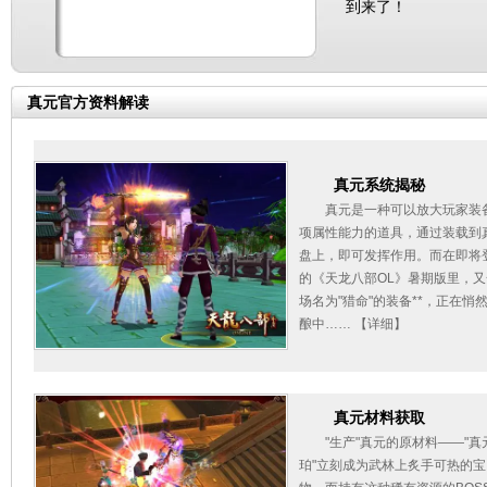
到来了！
真元官方资料解读
真元系统揭秘
真元是一种可以放大玩家装
项属性能力的道具，通过装载到
盘上，即可发挥作用。而在即将
的《天龙八部OL》暑期版里，又
场名为"猎命"的装备**，正在悄
酿中……
【详细】
真元材料获取
"生产"真元的原材料——"真
珀"立刻成为武林上炙手可热的宝