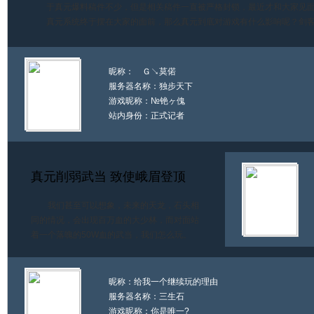
于真元爆料稿件不少，但是相关稿件一直被严格封锁，最近才和大家见
真元系统终于摆在大家的面前，那么真元到底对游戏有什么影响呢？剑
昵称：ゞＧ↘莫偌ゝ
服务器名称：独步天下
游戏昵称：№铯ヶ傀ゝ
站内身份：正式记者
真元削弱武当 致使峨眉登顶
我们甚至可以想象，未来的天龙，石头相
同的情况，会出现百万血的大少林，而对面站
着一个落魄的50W血的武当，我们怎么玩。
昵称：给我一个继续玩的理由
服务器名称：三生石
游戏昵称：你是唯一?