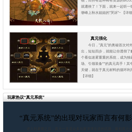
物，而持有这种稀有资源的BOS
就遭殃了！下面，就来一起听一
缈峰上秋水姐姐的"哭诉"~
【详
真元强化
今日，"真元"的奥秘首次对
出，短短四步，就能让你透彻了
个看似迷雾重重的系统，成为独
场、引领装备**的真元高手！其
关键，就在于真元材料的循环利
【详细】
玩家热议“真元系统”
“真元系统”的出现对玩家而言有何
进入到暑期之后，真元一直是众多玩家津津乐道的话题，最初真元在