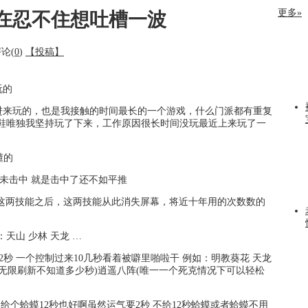
更多»
在忍不住想吐槽一波
论(
0
)
【投稿】
玩的
进来玩的，也是我接触的时间最长的一个游戏，什么门派都有重复
童鞋唯独我坚持玩了下来，工作原因很长时间没玩最近上来玩了一
懂的
玛未击中 就是击中了还不如平推
现这两技能之后，这两技能从此消失屏幕，将近十年用的次数数的
：天山 少林 天龙 …
2秒 一个控制过来10几秒看着被噼里啪啦干 例如：明教葵花 天龙
头(无限刷新不知道多少秒)逍遥八阵(唯一一个死克情况下可以轻松
日给个蛤蟆12秒也好啊虽然运气要2秒 不给12秒蛤蟆或者蛤蟆不用