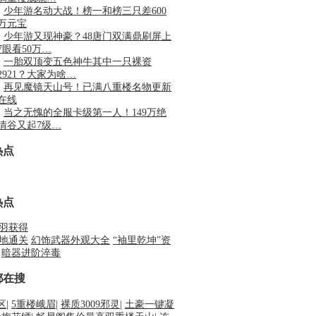
·
少年游名动大战！榜一和榜三只差600
万元宝
·
少年游又现神豪？48唐门双满鼎刷屏上
7眼看50万…
·
一胎双顶变五色神牛其中一只裸资
2921？大家为啥…
·
再见魔镜天山号！已满八重楼名物更新
在线
·
当之无愧的全服卡级第一人！149万绝
情谷又起7级…
热点
热点
羽获得
地通关
幻饰武器外观大全
“袖里乾坤”资
暗器进阶淬毒
都在搜
合区
|
5重楼峨眉
|
裸质3009邪灵
|
土豪一键凝