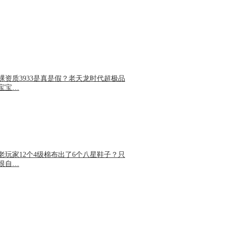
裸资质3933是真是假？老天龙时代超极品
宝宝…
老玩家12个4级棉布出了6个八星鞋子？只
恨自…