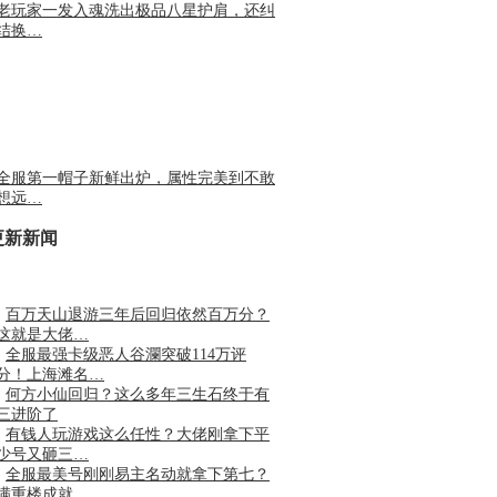
老玩家一发入魂洗出极品八星护肩，还纠
结换…
全服第一帽子新鲜出炉，属性完美到不敢
想远…
更新新闻
·
百万天山退游三年后回归依然百万分？
这就是大佬…
·
全服最强卡级恶人谷瀾突破114万评
分！上海滩名…
·
何方小仙回归？这么多年三生石终于有
三进阶了
·
有钱人玩游戏这么任性？大佬刚拿下平
少号又砸三…
·
全服最美号刚刚易主名动就拿下第七？
满重楼成就…