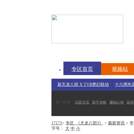
17173-天龙八部专区
tl.17173.com
专区首页
视频站
新天龙八部 X TVB梦幻联动
十六周年
热门栏目：
玩家交流
新手攻略
赚钱心得
副本
常用工具：
科举答题器
赚钱元宝
帮派任务
盘
17173
>
专区_《天龙八部3》
>
最新资讯
> 
字号：
大
中
小