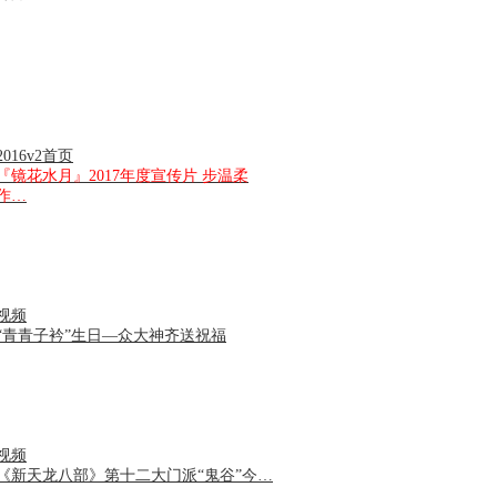
2016v2首页
『镜花水月』2017年度宣传片 步温柔
作…
视频
“青青子衿”生日—众大神齐送祝福
视频
《新天龙八部》第十二大门派“鬼谷”今…