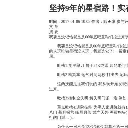
坚持9年的星宿路！实
时间：2017-01-06 10:05
作者：随★缘
参与评
文 章
摘 要
我要是没记错就是从06年底吧童鞋们拉进来
我要是没记错就是从06年底吧童鞋们拉
的人玩唯独星宿没人玩，我就选它了!一帮
周。
吐槽1:笑里藏刀 属于24K纯逗 师兄弟们
吐槽2:幽冥掌 运气时间两秒 打出去 尼
这两技能是逗我们玩的 我从玩开始发
过来。
吐槽3:控制全失明 解失明门派一堆 例如
重点吐槽4:进阶技能 为毛人家进阶就有1
八门 慕容探营 峨眉月落 武当天外 丐帮狗
打的门派… )…
为什么一日不是12秒是6秒 就算不给一