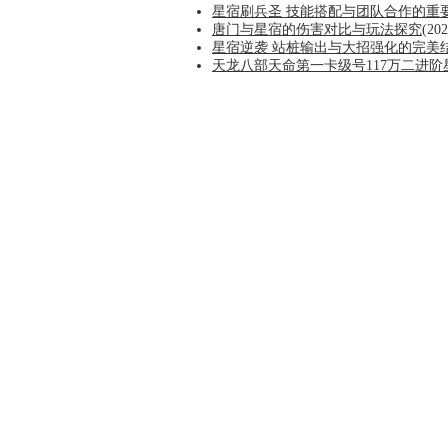
星宿刷兵圣 技能搭配与团队合作的重
唐门与星宿的伤害对比与玩法探究
(202
星宿逆袭 站桩输出与大招强化的完美
天龙八部天命第一卡级号117万二进阶