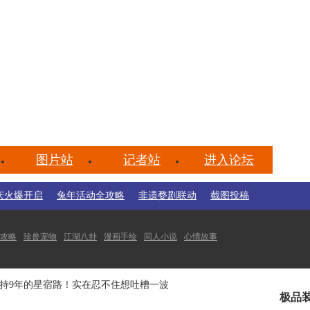
图片站
记者站
进入论坛
庆火爆开启
兔年活动全攻略
非遗婺剧联动
截图投稿
攻略
珍兽宠物
江湖八卦
漫画手绘
同人小说
心情故事
点专题
副本专题
坚持9年的星宿路！实在忍不住想吐槽一波
极品