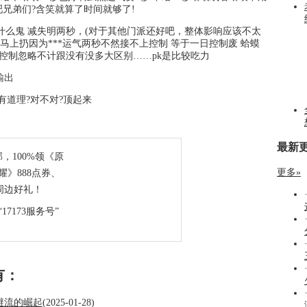
兄弟们?含笑就算了时间就够了!
什么鬼 减失明两秒，(对于其他门派还好吧，整体影响应该不太
得马上扔因为***运气两秒不然接不上控制 等于一日控制废 蛤蟆
他控制忽略不计跟没有没多大区别……pk是比较吃力
输出
有道理?对不对?顶起来
最新
部，100%领《原
更多»
》888点券、
周边好礼！
17173服务号”
有：
避流的崛起
(2025-01-28)