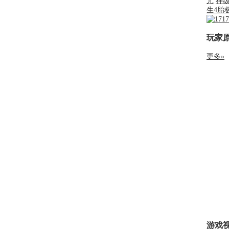
元
神
生4胎
玩家
更多»
游戏