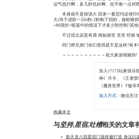
运气也行啊，多几秒也好啊、也平衡一点对吧
本身就不是很强大 回来一看尼玛这侠印
大)等于进阶一日6秒-2秒剩下四秒，接蛤蟆
+80强控+暗器中的情况下才多少秒控制?其
不过优点还是有滴 例如谈笑 含笑 经脉 
同门师兄弟门你们觉得是不是这样?有木
～～～～～～～～～～祝大家游戏愉快!
加入17173玩家俱乐
神》月卡、《王者荣耀
《魔兽世界》T恤等
加入方式：
微信关注“
收藏本文
与
坚持,星宿,吐槽
相关的文章
新天龙八部星宿门派终极打造 身法闪