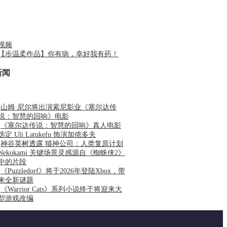
视频
【步温柔作品】你有病，幸好我有药！
新闻
·
山姆·尼尔将出演索尼影业《塞尔达传
说：智慧的回响》电影
·
《塞尔达传说：智慧的回响》真人电影
选定 Uli Latukefu 饰演加侬多夫
·
神谷英树透露 猫神公司：人类复原计划
Nekokami 关键场景灵感源自《蜘蛛侠2》
中的片段
·
《Puzzledorf》将于2026年登陆Xbox，带
来全新谜题
·
《Warrior Cats》系列小说终于将迎来大
型游戏改编