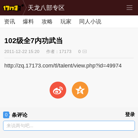
天龙八部专区
资讯
爆料
攻略
玩家
同人小说
102级全7内功武当
2011-12-22 15:20
作者：17173
0
http://zq.17173.com/tl/talent/view.php?id=49974
t
z
条评论
登录
0
来说两句吧...