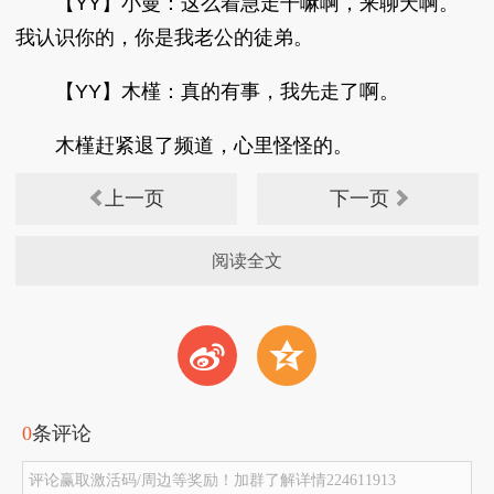
【YY】小曼：这么着急走干嘛啊，来聊天啊。
我认识你的，你是我老公的徒弟。
【YY】木槿：真的有事，我先走了啊。
木槿赶紧退了频道，心里怪怪的。
上一页
下一页
阅读全文
t
z
0
条评论
评论赢取激活码/周边等奖励！加群了解详情224611913