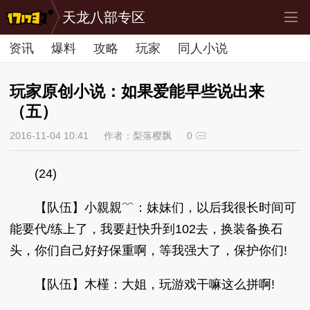
天龙八部专区
资讯
爆料
攻略
玩家
同人小说
玩家原创小说：如果爱能早些说出来
（五）
2016-11-04 10:41
作者：梨落樱飘
0
(24)
【队伍】小親親﹌：妹妹们，以后我很长时间可
能要代/练上了，我要赶快升到102去，换装备换石
头，你们自己好好保重啊，等我强大了，保护你们!
【队伍】木槿：大姐，玩游戏干嘛这么拼啊!