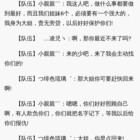
【队伍】小親親﹌：我这人吧，做什么事都要做
到最好，而且我们姐妹6个，必须要有一个强大的，
我身为大姐，责无旁贷，以后好好保护你们!
【队伍】ゞ﹏凌児ヽ：啊，那你最近不来了吗?
【队伍】小親親﹌：来的少吧，来了我会主动找
你们的!
【队伍】つ绯色琉璃゛：那大姐你可要赶快回来
啊!
【队伍】小親親﹌：嗯嗯，你们好好照顾自己
啊，有人欺负你们，你们就把名字记下，等我以后给
你们报仇!
【队伍】つ绯色琉璃゛：大姐，你早点回来!