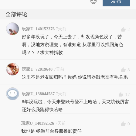
发布
全部评论
玩家U_140152376
7天前
2
好多年没玩了，今天上去了，却发现角色没了，苦
啊，没地方说理去，有谁知道 从哪里可以找回角色
吗？？？求大神指教
玩家U_72019640
7天前
8
这里不是老友回归吗？你妈 你说暗器跟老友有毛关系
玩家U_138044587
7天前
17
8年没玩啦，今天来登账号登不上哈哈，天龙坑钱厉害
还好么我跑得快哈哈
玩家U_140392526
7天前
0
我也是 畅游前台客服推卸责任