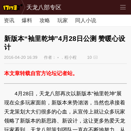
天龙八部专区
资讯
爆料
攻略
玩家
同人小说
新版本“袖里乾坤”4月28日公测 赞暖心设
计
2016-04-20 16:39
作者：﹡．程小程ゞ
10
本文章转载自官方论坛记者站。
4月28日，天龙八部再次以新版本“袖里乾坤”展
现在众多玩家面前，新版本来势汹汹，当然也承接着
天龙策划大大们很多的心血，从宣传上就让众多玩家
领略了新版本的新思路、新设计，这让更多热爱天龙
玩家看到，天龙八部策划团队一直在不断地努力，从