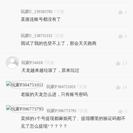
玩家U_139303781
7天前
1
直接连账号都没有了
玩家U_138755111
7天前
6
我试了我的也登不上了，那会天天跑商
玩家P34418
7天前
13
天龙越来越垃圾了，原来玩过
玩家P304751011
7天前
14
老版的天龙怎么进，只有账号密码
玩家P396773795
7天前
0
卖掉的1个号提现都麻烦死了、提现哪里的验证码都不
见了怎么提现“？？？？