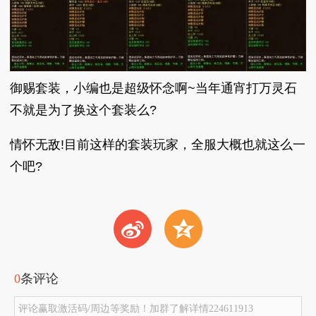
御赐套装，小编也是超级怀念啊~当年通宵打万灵石
不就是为了换这个套装么?
情怀无敌!目前这样的套装玩家，全服大概也就这么一
个吧?
t
z
0
条评论
评论赢取激活码/周边等奖励！加群了解详情224611913