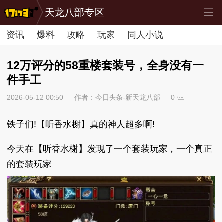
天龙八部专区
资讯
爆料
攻略
玩家
同人小说
12万评分的58重楼套装号，全身没有一
件手工
2026-05-12 00:50
作者：今日头条-新天龙八部
0
铁子们!【听香水榭】真的神人超多啊!
今天在【听香水榭】发现了一个套装玩家，一个真正
的套装玩家：