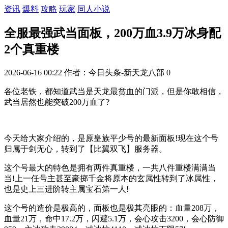
资讯
爆料
攻略
玩家
同人小说
全服最强武当面板，200万血3.9万冰身配
2个真重楼
2026-06-16 00:22
作者：今日头条-新天龙八部
0
各位老铁，都知道武当是天龙最贫血的门派，但是你敢相信，
武当居然也能突破200万血了?
今天给大家介绍的，是原皇族平少号的最新面板!现在这个号
归属于剑无心，转到了【比翼双飞】服务器。
这个号最大的特色是拥有两件真重楼，一共八件重楼满满当
当!上一任号主甚至豪掷千金将原本的玄属性转到了冰属性，
也是史上三进阶转主属宝石第一人!
这个号的造价是极高的，面板也是极其亮眼的：血量208万，
血量21万，命中17.2万，闪避5.1万，会心攻击3200，会心防御