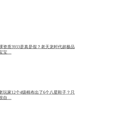
裸资质3933是真是假？老天龙时代超极品
宝宝…
老玩家12个4级棉布出了6个八星鞋子？只
恨自…