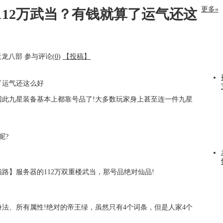
更多»
112万武当？有钱就算了运气还这
天龙八部
参与评论(
0
)
【投稿】
了运气还这么好
因此九星装备基本上都靠号品了!大多数玩家身上甚至连一件九星
呢?
路】服务器的112万双重楼武当，那号品绝对仙品!
法、所有属性!绝对的帝王绿，虽然只有4个词条，但是人家4个