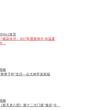
2016v2首页
『镜花水月』2017年度宣传片 步温柔
作…
视频
“青青子衿”生日—众大神齐送祝福
视频
《新天龙八部》第十二大门派“鬼谷”今…