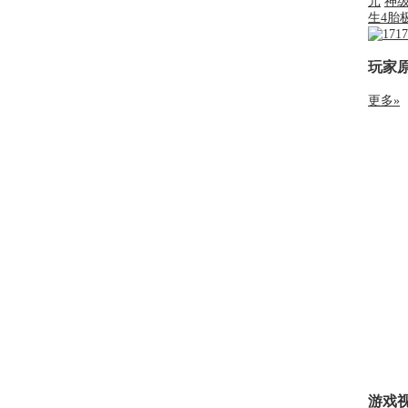
元
神
生4胎
玩家
更多»
游戏