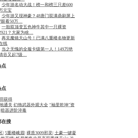
·
少年游名动大战！榜一和榜三只差600
万元宝
·
少年游又现神豪？48唐门双满鼎刷屏上
7眼看50万…
·
一胎双顶变五色神牛其中一只裸资
2921？大家为啥…
·
再见魔镜天山号！已满八重楼名物更新
在线
·
当之无愧的全服卡级第一人！149万绝
情谷又起7级…
热点
热点
羽获得
地通关
幻饰武器外观大全
“袖里乾坤”资
暗器进阶淬毒
都在搜
合区
|
5重楼峨眉
|
裸质3009邪灵
|
土豪一键凝