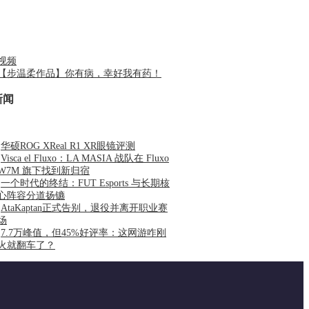
视频
【步温柔作品】你有病，幸好我有药！
新闻
·
华硕ROG XReal R1 XR眼镜评测
·
Visca el Fluxo：LA MASIA 战队在 Fluxo
W7M 旗下找到新归宿
·
一个时代的终结：FUT Esports 与长期核
心阵容分道扬镳
·
AtaKaptan正式告别，退役并离开职业赛
场
·
7.7万峰值，但45%好评率：这网游咋刚
火就翻车了？