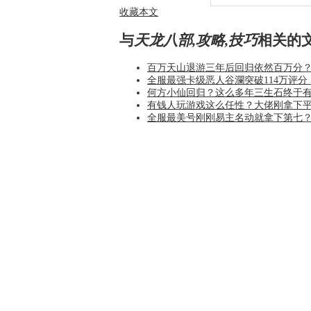
收藏本文
与
天龙八部,攻略,技巧
相关的
百万天山退游三年后回归依然百万分
全服最强卡级恶人谷瀾突破114万评
何方小仙回归？这么多年三生石终于
有钱人玩游戏这么任性？大佬刚拿下
全服最美号刚刚易主名动就拿下第七