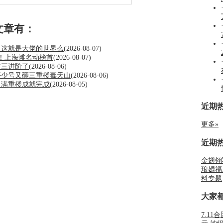
文章有：
？这就是大佬的世界么
(2026-08-07)
分！上海滩名动榜首
(2026-08-07)
有三进阶了
(2026-08-06)
平少号又砸三重楼毒天山
(2026-08-06)
？满重楼成就完成
(2026-08-05)
近期
更多»
近期
金翅翎
琅嬛福
料专题
大家
7.11