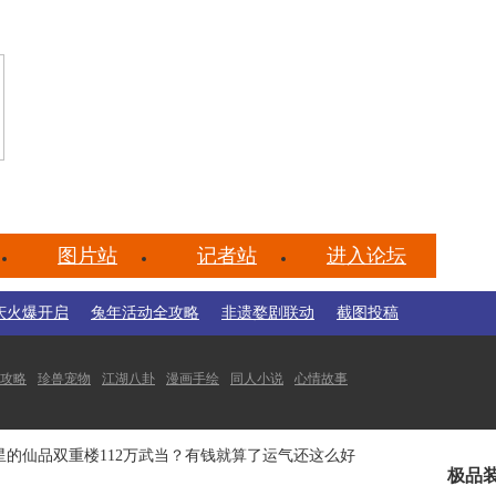
图片站
记者站
进入论坛
庆火爆开启
兔年活动全攻略
非遗婺剧联动
截图投稿
攻略
珍兽宠物
江湖八卦
漫画手绘
同人小说
心情故事
点专题
副本专题
件九星的仙品双重楼112万武当？有钱就算了运气还这么好
极品