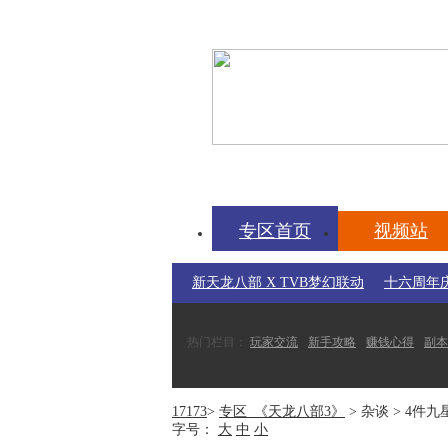
17173-天龙八部专区
tl.17173.com
专区首页
视频站
新天龙八部 X TVB梦幻联动
十六周年
热门栏目：
玩家交流
新手攻略
赚钱心得
副本
常用工具：
科举答题器
赚钱元宝
帮派任务
盘
17173
>
专区_《天龙八部3》
> 杂谈 > 4
字号：
大
中
小