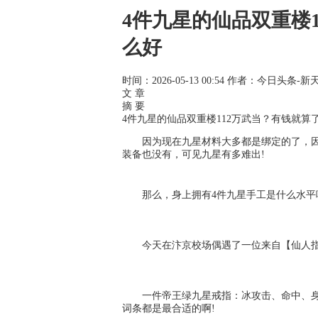
4件九星的仙品双重楼
么好
时间：2026-05-13 00:54
作者：今日头条-新
文 章
摘 要
4件九星的仙品双重楼112万武当？有钱就算
因为现在九星材料大多都是绑定的了，
装备也没有，可见九星有多难出!
那么，身上拥有4件九星手工是什么水平
今天在汴京校场偶遇了一位来自【仙人指
一件帝王绿九星戒指：冰攻击、命中、身
词条都是最合适的啊!