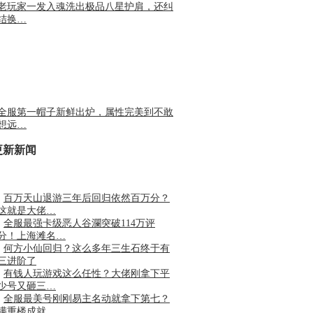
老玩家一发入魂洗出极品八星护肩，还纠
结换…
全服第一帽子新鲜出炉，属性完美到不敢
想远…
更新新闻
·
百万天山退游三年后回归依然百万分？
这就是大佬…
·
全服最强卡级恶人谷瀾突破114万评
分！上海滩名…
·
何方小仙回归？这么多年三生石终于有
三进阶了
·
有钱人玩游戏这么任性？大佬刚拿下平
少号又砸三…
·
全服最美号刚刚易主名动就拿下第七？
满重楼成就…