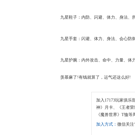
九星鞋子：内防、闪避、体力、身法、所
九星手套：闪避、体力、身法、会心防御
九星护腕：内外攻击、命中、力量、体力
羡慕麻了!有钱就算了，运气还这么好!
加入17173玩家俱乐
神》月卡、《王者荣耀
《魔兽世界》T恤等
加入方式：
微信关注“